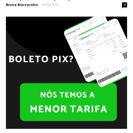
Bruna Marzarotto
-
20/06/2019
0