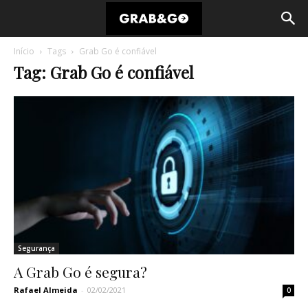
Início
Tags
Grab Go é confiável
Tag: Grab Go é confiável
Segurança
A Grab Go é segura?
Rafael Almeida
-
02/02/2021
0