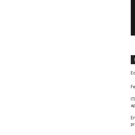
Ed
F
IT
ap
Em
pr