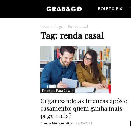
Grab
BOLETO PIX
Go
Início
Tags
Renda casal
Tag: renda casal
Tech
Finanças Para Casais
Organizando as finanças após o
casamento: quem ganha mais
paga mais?
Bruna Marzarotto
-
27/10/2021