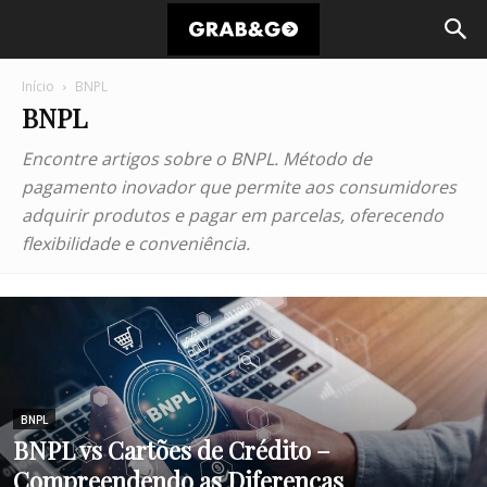
Início
BNPL
BNPL
Encontre artigos sobre o BNPL. Método de
pagamento inovador que permite aos consumidores
adquirir produtos e pagar em parcelas, oferecendo
flexibilidade e conveniência.
BNPL
BNPL vs Cartões de Crédito –
Compreendendo as Diferenças