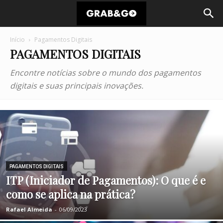
Início
Pagamentos Digitais
PAGAMENTOS DIGITAIS
Encontre notícias sobre o mundo dos pagamentos
digitais e suas principais inovações.
PAGAMENTOS DIGITAIS
ITP (Iniciador de Pagamentos): O que é e
como se aplica na prática?
Rafael Almeida
-
06/09/2023