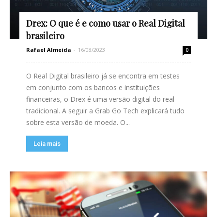
Drex: O que é e como usar o Real Digital
brasileiro
Rafael Almeida
-
16/08/2023
0
O Real Digital brasileiro já se encontra em testes
em conjunto com os bancos e instituições
financeiras, o Drex é uma versão digital do real
tradicional. A seguir a Grab Go Tech explicará tudo
sobre esta versão de moeda. O...
Leia mais