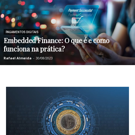
PAGAMENTOS DIGITAIS
Embedded Finance: O que é e como
funciona na prática?
Rafael Almeida
-
30/08/2023