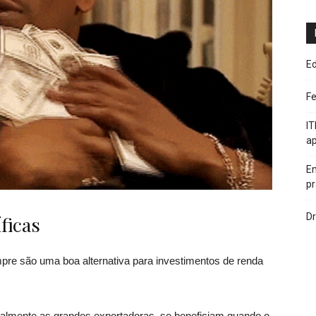
Ed
F
IT
ap
Em
pr
Dr
ficas
pre são uma boa alternativa para investimentos de renda
almente as grandes exportadoras, se beneficiam quando o