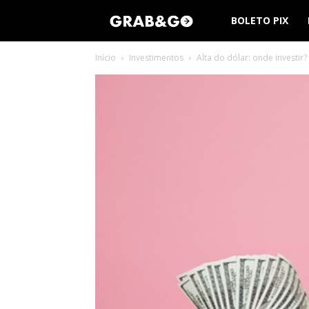
Grab
BOLETO PIX
Início
Investimentos
Alta do dólar: onde investir?
Go
Tech