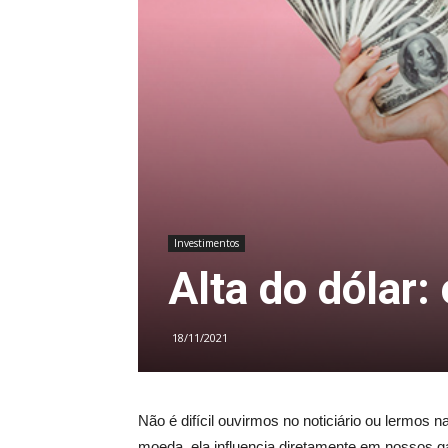
Investimentos
Alta do dólar:
18/11/2021
Não é difícil ouvirmos no noticiário ou lermos n
moeda, ela influencia diretamente em nossos ga