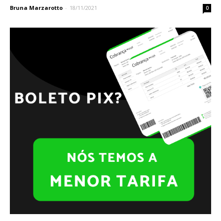
Bruna Marzarotto
-
18/11/2021
0