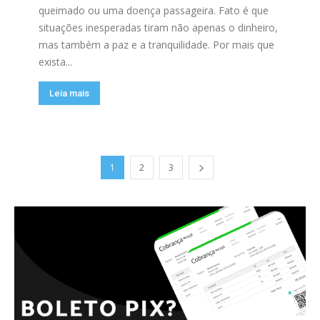
queimado ou uma doença passageira. Fato é que
situações inesperadas tiram não apenas o dinheiro,
mas também a paz e a tranquilidade. Por mais que
exista...
Leia mais
1
2
3