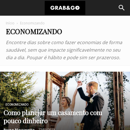
Início
Economizando
ECONOMIZANDO
Encontre dias sobre como fazer economias de forma
saudável, sem que impacte significavelmente no seu
dia a dia. Poupar é hábito e pode sim ser prazeroso.
ECONOMIZANDO
Como planejar um casamento com
pouco dinheiro
Bruna Marzarotto
-
22/03/2023